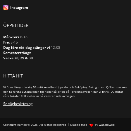
Instagram
ÖPPETTIDER
Mån-Tors
8-16
Fre:
8-15
Dag före röd dag stänger vi
12:30
Semesterstängt
Vecka 28, 29 & 30
HITTA HIT
Vi finns längs riksväg 55 mitt emellan Uppsala och Enköping. Sväng in vid Q-Star macken
och ta första avtagsvägen till höger så är du på Torslundavägen där vi finns. Du hittar
våra lokaler 100 meter in på vänster sida av vägen.
Se vägbeskrivning
Copyright Ramex © 2026. All Rights Reserved
Skapad med
av wasabiweb