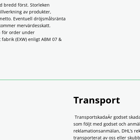
id bredd först. Storleken
tillverkning av produkter,
 netto. Eventuell dröjsmålsränta
llkommer mervärdesskatt.
- för order under
tt fabrik (EXW) enligt ABM 07 &
Transport
TransportskadaÄr godset skadat
som följt med godset och anmäl 
reklamationsanmälan, DHL’s re
transporterat av oss eller skubb