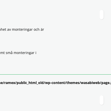
Produkter
Tjänster
Om Rame
nhet av monteringar och är
samt små monteringar i
e/ramex/public_html_old/wp-content/themes/wasabiweb/page