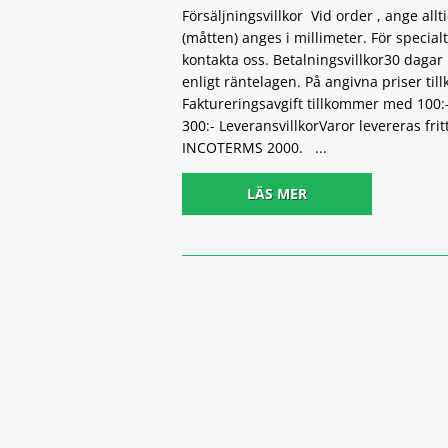
Försäljningsvillkor Vid order , ange allt
(måtten) anges i millimeter. För special
kontakta oss. Betalningsvillkor30 dagar
enligt räntelagen. På angivna priser ti
Faktureringsavgift tillkommer med 100:
300:- LeveransvillkorVaror levereras fri
INCOTERMS 2000. ...
LÄS MER