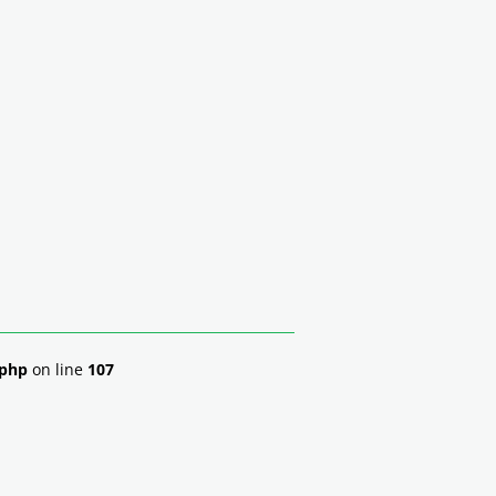
x
Nyheter
Kontakt
.php
on line
107