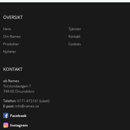
ÖVERSIKT
Hem
Tjänster
Om Ramex
Kontakt
Produkter
Cookies
Nyheter
KONTAKT
ab Ramex
Torslundavägen 7
749 60 Örsundsbro
Telefon:
0171-415161 (växel)
E-post:
info@ramex.se
Facebook
Instagram