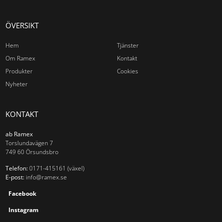
ÖVERSIKT
Produkter
Tjänster
Om Ramex
Nyheter
Kontakt
Hem
Tjänster
Om Ramex
Kontakt
Produkter
Cookies
Nyheter
KONTAKT
ab Ramex
Torslundavägen 7
749 60 Örsundsbro
Telefon:
0171-415161 (växel)
E-post:
info@ramex.se
Facebook
Instagram