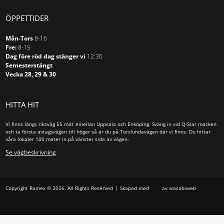
ÖPPETTIDER
Mån-Tors
8-16
Fre:
8-15
Dag före röd dag stänger vi
12:30
Semesterstängt
Vecka 28, 29 & 30
HITTA HIT
Vi finns längs riksväg 55 mitt emellan Uppsala och Enköping. Sväng in vid Q-Star macken
och ta första avtagsvägen till höger så är du på Torslundavägen där vi finns. Du hittar
våra lokaler 100 meter in på vänster sida av vägen.
Se vägbeskrivning
Copyright Ramex © 2026. All Rights Reserved
Skapad med
av wasabiweb