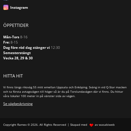
Instagram
ÖPPETTIDER
Mån-Tors
8-16
Fre:
8-15
Dag före röd dag stänger vi
12:30
Semesterstängt
Vecka 28, 29 & 30
HITTA HIT
Vi finns längs riksväg 55 mitt emellan Uppsala och Enköping. Sväng in vid Q-Star macken
och ta första avtagsvägen till höger så är du på Torslundavägen där vi finns. Du hittar
våra lokaler 100 meter in på vänster sida av vägen.
Se vägbeskrivning
Copyright Ramex © 2026. All Rights Reserved
Skapad med
av wasabiweb