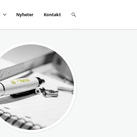
x
Nyheter
Kontakt
.php
on line
107