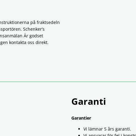
nstruktionerna på fraktsedeln
nsportören. Schenker’s
onsanmälan Är godset
igen kontakta oss direkt.
Garanti
Garantier
Vi lämnar 5 års garanti.
Vi ansvarar för fel i konst