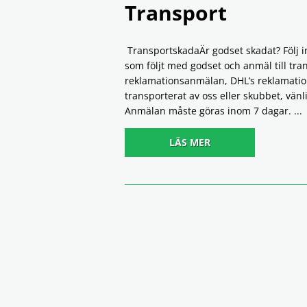
Transport
TransportskadaÄr godset skadat? Följ i
som följt med godset och anmäl till tra
reklamationsanmälan, DHL’s reklamati
transporterat av oss eller skubbet, vänl
Anmälan måste göras inom 7 dagar. ...
LÄS MER