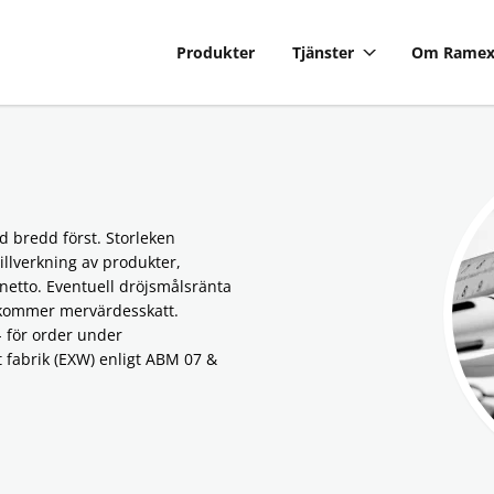
Produkter
Tjänster
Om Rame
e/ramex/public_html_old/wp-content/themes/wasabiweb/page
id bredd först. Storleken
tillverkning av produkter,
 netto. Eventuell dröjsmålsränta
llkommer mervärdesskatt.
- för order under
tt fabrik (EXW) enligt ABM 07 &