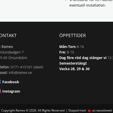
eventuell installation.
ONTAKT
ÖPPETTIDER
b Ramex
Mån-Tors
8-16
rslundavägen 7
Fre:
8-15
9 60 Örsundsbro
Dag före röd dag stänger vi
12:
Semesterstängt
lefon:
0171-415161 (växel)
Vecka 28, 29 & 30
post:
info@ramex.se
Facebook
Instagram
Copyright Ramex © 2026. All Rights Reserved
Skapad med
av wasabiweb