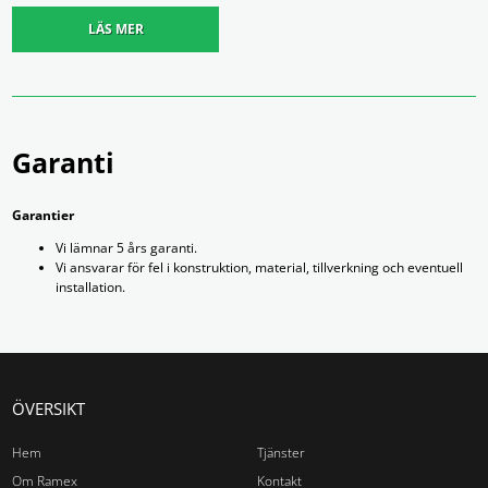
LÄS MER
Garanti
Garantier
Vi lämnar 5 års garanti.
Vi ansvarar för fel i konstruktion, material, tillverkning och eventuell
installation.
ÖVERSIKT
Hem
Tjänster
Om Ramex
Kontakt