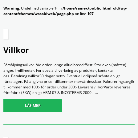
Warning
: Undefined variable $i in
/home/ramex/public_html_old/wp-
content/themes/wasabiweb/page.php
on line
107
Produkter
Tjänster
Om Ramex
Nyheter
Kontakt
Villkor
Försäljningsvillkor Vid order , ange alltid bredd först. Storleken (måtten)
anges i millimeter. För specialtillverkning av produkter, kontakta
oss. Betalningsvillkor30 dagar netto. Eventuell dröjsmålsränta enligt
räntelagen. På angivna priser tillkommer mervärdesskatt. Faktureringsavgift
tillkommer med 100:- för order under 300:- LeveransvillkorVaror levereras
fritt fabrik (EXW) enligt ABM 07 & INCOTERMS 2000. ...
LÄS MER