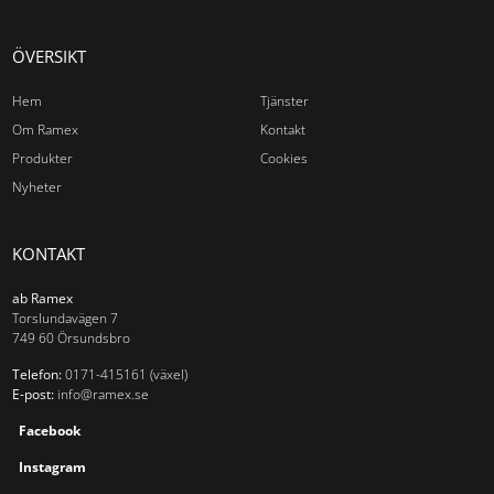
ÖVERSIKT
Produkter
Tjänster
Om Ramex
Nyheter
Kontakt
Hem
Tjänster
Om Ramex
Kontakt
Produkter
Cookies
Nyheter
KONTAKT
ab Ramex
Torslundavägen 7
749 60 Örsundsbro
Telefon:
0171-415161 (växel)
E-post:
info@ramex.se
Facebook
Instagram