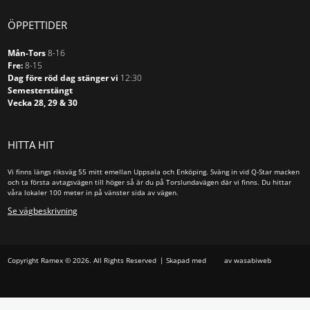
ÖPPETTIDER
Mån-Tors
8-16
Fre:
8-15
Dag före röd dag stänger vi
12:30
Semesterstängt
Vecka 28, 29 & 30
HITTA HIT
Vi finns längs riksväg 55 mitt emellan Uppsala och Enköping. Sväng in vid Q-Star macken
och ta första avtagsvägen till höger så är du på Torslundavägen där vi finns. Du hittar
våra lokaler 100 meter in på vänster sida av vägen.
Se vägbeskrivning
Copyright Ramex © 2026. All Rights Reserved
Skapad med
av wasabiweb