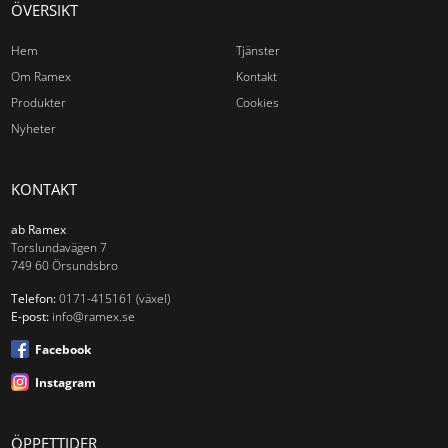
ÖVERSIKT
Aluminiumram
Hem
Tjänster
Träram
Om Ramex
Kontakt
Tillbehör
Produkter
Cookies
Nyheter
Av-list med tillbehör
Väggsystem
KONTAKT
Bokställ
ab Ramex
Torslundavägen 7
Klädhängare
749 60 Örsundsbro
Tidning & Broschyrställ
Hylla
Telefon:
0171-415161 (växel)
E-post:
info@ramex.se
Papper och broschyrfack
Facebook
Aluminiumram
Instagram
Träram
ÖPPETTIDER