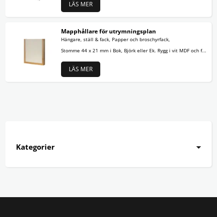
LÄS MER
Mapphållare för utrymningsplan
Hängare, ställ & fack, Papper och broschyrfack,
Stomme 44 x 21 mm i Bok, Björk eller Ek. Rygg i vit MDF och f...
LÄS MER
Kategorier
Aluminiumram
Träram
Utan ram
Tillbehör