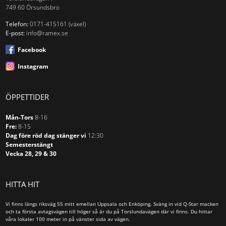
749 60 Örsundsbro
Tidning & Broschyrställ
Hylla
Telefon:
0171-415161 (växel)
E-post:
info@ramex.se
Papper och broschyrfack
Facebook
Aluminiumram
Instagram
Träram
ÖPPETTIDER
Tak
Mån-Tors
8-16
Golv
Fre:
8-15
Vägg
Dag före röd dag stänger vi
12:30
Semesterstängt
Vecka 28, 29 & 30
Motordrivna
Manuella
HITTA HIT
Ramspända projektionsytor
Konsoler/Skensystem
Vi finns längs riksväg 55 mitt emellan Uppsala och Enköping. Sväng in vid Q-Star macken
och ta första avtagsvägen till höger så är du på Torslundavägen där vi finns. Du hittar
våra lokaler 100 meter in på vänster sida av vägen.