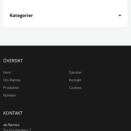
Kategorier
Aluminiumram
Träram
Utan ram
Tillbehör
ÖVERSIKT
Aluminiumram
Hem
Tjänster
Träram
Om Ramex
Kontakt
Tillbehör
Produkter
Cookies
Nyheter
Av-list med tillbehör
Väggsystem
KONTAKT
Bokställ
ab Ramex
Torslundavägen 7
Klädhängare