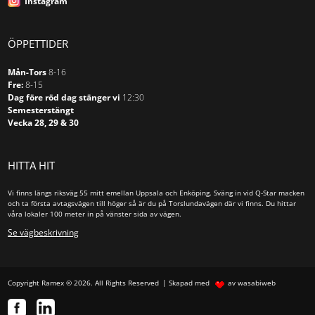
Instagram
Träram
ÖPPETTIDER
Tak
Mån-Tors
8-16
Golv
Fre:
8-15
Vägg
Dag före röd dag stänger vi
12:30
Semesterstängt
Vecka 28, 29 & 30
Motordrivna
Manuella
HITTA HIT
Ramspända projektionsytor
Konsoler/Skensystem
Vi finns längs riksväg 55 mitt emellan Uppsala och Enköping. Sväng in vid Q-Star macken
och ta första avtagsvägen till höger så är du på Torslundavägen där vi finns. Du hittar
våra lokaler 100 meter in på vänster sida av vägen.
Konferensskåp
Se vägbeskrivning
Utan ram
Aluminiumram
Träram
Copyright Ramex © 2026. All Rights Reserved
Skapad med
av wasabiweb
Glastavlor
Hissbara