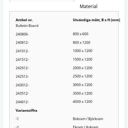
Material
Artikel nr.
Utvändiga mått, B x H (mm)
Bulletin Board
800 x 600
240806-
800 x 1200
240812-
1000 x 1200
241012-
1500 x 1200
241512-
2000 x 1200
242012-
2500 x 1200
242512-
3000 x 1200
243012-
3500 x 1200
243512-
4000 x 1200
244012-
Variantsiffra
Bokram / Björkram
-1
Ekram / Askram
-2