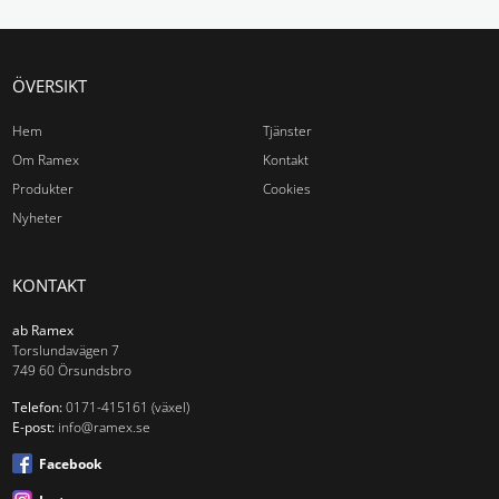
Utan ram
Tillbehör
ÖVERSIKT
Aluminiumram
Hem
Tjänster
Träram
Om Ramex
Kontakt
Tillbehör
Produkter
Cookies
Nyheter
Av-list med tillbehör
Väggsystem
KONTAKT
Bokställ
ab Ramex
Torslundavägen 7
Klädhängare
749 60 Örsundsbro
Tidning & Broschyrställ
Hylla
Telefon:
0171-415161 (växel)
E-post:
info@ramex.se
Papper och broschyrfack
Facebook
Aluminiumram