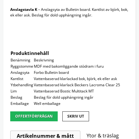
Anslagstavla K
– Anslagsyta av Bulletin board. Kantlist av björk, bok,
ek eller ask. Beslag för dold upphängning ingår.
Produktinnehåll
Benämning
Beskrivning
Ryggstomme
MDF med bakomliggande stödram i furu
Anslagsyta
Forbo Bulletin board
Kantlist
Vattenbaserad klarlackad bok, björk, ek eller ask
Ytbehandling
Vattenbaserad klarlack Beckers Lacroma Clear 25
Lim
Vattenbaserad Bostic Multitack MT
Beslag
Beslag för dold upphängning ingår
Emballage
Well emballage
OFFERTFÖRFRÅGAN
SKRIV UT
Ytor & träslag
Artikelnummer & mått