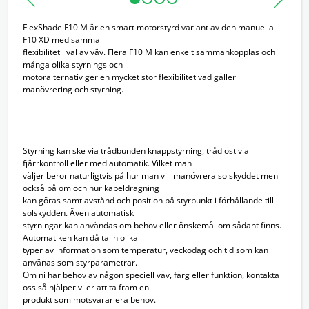
FlexShade F10 M är en smart motorstyrd variant av den manuella
F10 XD med samma
flexibilitet i val av väv. Flera F10 M kan enkelt sammankopplas och
många olika styrnings och
motoralternativ ger en mycket stor flexibilitet vad gäller
manövrering och styrning.
Styrning kan ske via trådbunden knappstyrning, trådlöst via
fjärrkontroll eller med automatik. Vilket man
väljer beror naturligtvis på hur man vill manövrera solskyddet men
också på om och hur kabeldragning
kan göras samt avstånd och position på styrpunkt i förhållande till
solskydden. Även automatisk
styrningar kan användas om behov eller önskemål om sådant finns.
Automatiken kan då ta in olika
typer av information som temperatur, veckodag och tid som kan
använas som styrparametrar.
Om ni har behov av någon speciell väv, färg eller funktion, kontakta
oss så hjälper vi er att ta fram en
produkt som motsvarar era behov.