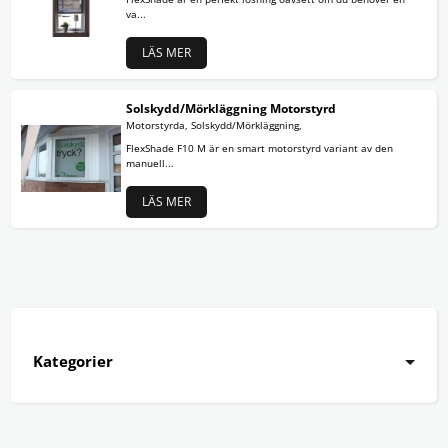
va...
LÄS MER
Solskydd/Mörkläggning Motorstyrd
Motorstyrda, Solskydd/Mörkläggning,
FlexShade F10 M är en smart motorstyrd variant av den
manuell...
LÄS MER
Kategorier
Aluminiumram
Träram