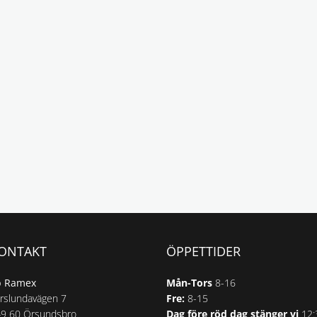
ONTAKT
ÖPPETTIDER
b Ramex
Mån-Tors
8-16
rslundavägen 7
Fre:
8-15
9 60 Örsundsbro
Dag före röd dag stänger vi
12: