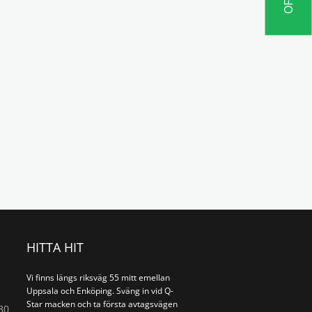
HITTA HIT
Vi finns längs riksväg 55 mitt emellan
Uppsala och Enköping. Sväng in vid Q-
Star macken och ta första avtagsvägen
30