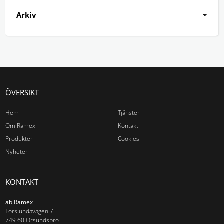
Arkiv
ÖVERSIKT
Hem
Tjänster
Om Ramex
Kontakt
Produkter
Cookies
Nyheter
KONTAKT
ab Ramex
Torslundavägen 7
749 60 Örsundsbro