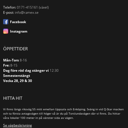
Telefon:
0171-415161 (växel)
E-post:
info@ramex.se
Facebook
Instagram
ÖPPETTIDER
Mån-Tors
8-16
Fre:
8-15
Dag före röd dag stänger vi
12:30
Semesterstängt
Vecka 28, 29 & 30
HITTA HIT
Vi finns längs riksväg 55 mitt emellan Uppsala och Enköping. Sväng in vid Q-Star macken
och ta första avtagsvägen till höger så är du på Torslundavägen där vi finns. Du hittar
våra lokaler 100 meter in på vänster sida av vägen.
Se vägbeskrivning