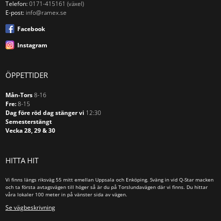
Telefon:
0171-415161 (växel)
E-post:
info@ramex.se
Facebook
Instagram
ÖPPETTIDER
Mån-Tors
8-16
Fre:
8-15
Dag före röd dag stänger vi
12:30
Semesterstängt
Vecka 28, 29 & 30
HITTA HIT
Vi finns längs riksväg 55 mitt emellan Uppsala och Enköping. Sväng in vid Q-Star macken
och ta första avtagsvägen till höger så är du på Torslundavägen där vi finns. Du hittar
våra lokaler 100 meter in på vänster sida av vägen.
Se vägbeskrivning