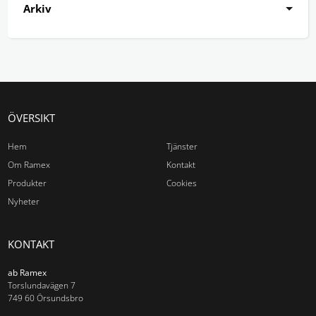
Arkiv
ÖVERSIKT
Hem
Tjänster
Om Ramex
Kontakt
Produkter
Cookies
Nyheter
KONTAKT
ab Ramex
Torslundavägen 7
749 60 Örsundsbro