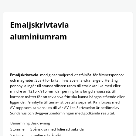
Produkter
Tjänster
Om Ramex
Nyheter
Emaljskrivtavla
Kontakt
aluminiumram
Emaljskrivtavla
med glasemaljerad vit stålplåt för filtspetspennor
och magneter
.
Svart för krita, finns även i andra färger. Hellång
pennhylla ingår till standardlisten utom till storlekar lika med eller
mindre än 1215 x 915 mm där pennhyllans längd anpassats till
kortaste måttet för att tavlan valfritt ska kunna hängas stående eller
liggande. Pennhylla till tema-list beställs separat. Kan förses med
AV-topp som kan ansluta till vår AV-list. Skrivtavlan är bedömd av
Sundahus och Byggvarubedömningen med godkända resultat.
Benämning
Beskrivning
Stomme
Spånskiva med folierad baksida
Skrivyta
Emaljerad stålplåt