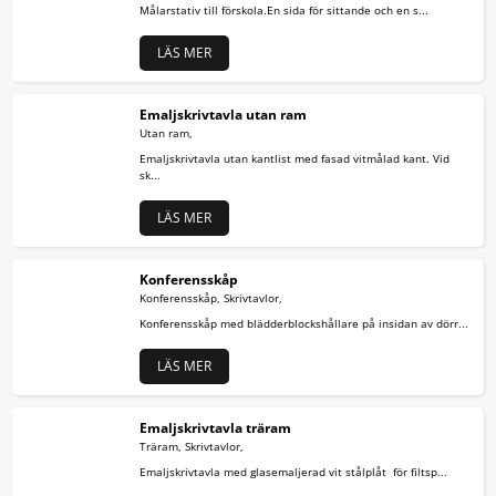
Målarstativ till förskola.En sida för sittande och en s...
LÄS MER
Emaljskrivtavla utan ram
Utan ram,
Emaljskrivtavla utan kantlist med fasad vitmålad kant. Vid
sk...
LÄS MER
Konferensskåp
Konferensskåp, Skrivtavlor,
Konferensskåp med blädderblockshållare på insidan av dörr...
LÄS MER
Emaljskrivtavla träram
Träram, Skrivtavlor,
Emaljskrivtavla med glasemaljerad vit stålplåt för filtsp...