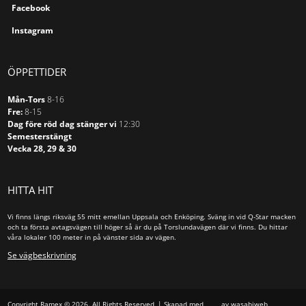
Facebook
Aluminiumram
Instagram
Träram
ÖPPETTIDER
Tak
Mån-Tors
8-16
Golv
Fre:
8-15
Vägg
Dag före röd dag stänger vi
12:30
Semesterstängt
Vecka 28, 29 & 30
Motordrivna
Manuella
HITTA HIT
Ramspända projektionsytor
Konsoler/Skensystem
Vi finns längs riksväg 55 mitt emellan Uppsala och Enköping. Sväng in vid Q-Star macken
och ta första avtagsvägen till höger så är du på Torslundavägen där vi finns. Du hittar
våra lokaler 100 meter in på vänster sida av vägen.
Konferensskåp
Se vägbeskrivning
Utan ram
Aluminiumram
Träram
Copyright Ramex © 2026. All Rights Reserved
Skapad med
av wasabiweb