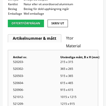
Kantlist
Natur eller vit anordiserad aluminium
Beslag
Beslag för dold upphängning ingår
Emballage
Well emballage
OFFERTFÖRFRÅGAN
SKRIV UT
Ytor
Artikelnummer & mått
Material
Artikel nr.
Utvändiga mått, B x H (mm)
520203-
215 x 315
520302-
365 x 265
520503-
515 x 365
520604-
615 x 465
520906-
915 x 615
521012-
1015 x 1215
521209-
1215 x 915