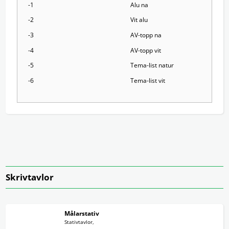
-1
Alu na
-2
Vit alu
-3
AV-topp na
-4
AV-topp vit
-5
Tema-list natur
-6
Tema-list vit
Skrivtavlor
Målarstativ
Stativtavlor,