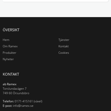
Aluminiumram
Träram
Utan ram
Tillbehör
ÖVERSIKT
Aluminiumram
Hem
Tjänster
Träram
Om Ramex
Kontakt
Tillbehör
Produkter
Cookies
Nyheter
Av-list med tillbehör
Väggsystem
KONTAKT
Bokställ
ab Ramex
Torslundavägen 7
Klädhängare
749 60 Örsundsbro
Tidning & Broschyrställ
Hylla
Telefon:
0171-415161 (växel)
E-post:
info@ramex.se
Papper och broschyrfack