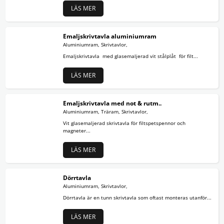
LÄS MER
Emaljskrivtavla aluminiumram
Aluminiumram, Skrivtavlor,
Emaljskrivtavla med glasemaljerad vit stålplåt för filt...
LÄS MER
Emaljskrivtavla med not & rutm..
Aluminiumram, Träram, Skrivtavlor,
Vit glasemaljerad skrivtavla för filtspetspennor och
magneter...
LÄS MER
Dörrtavla
Aluminiumram, Skrivtavlor,
Dörrtavla är en tunn skrivtavla som oftast monteras utanför...
LÄS MER