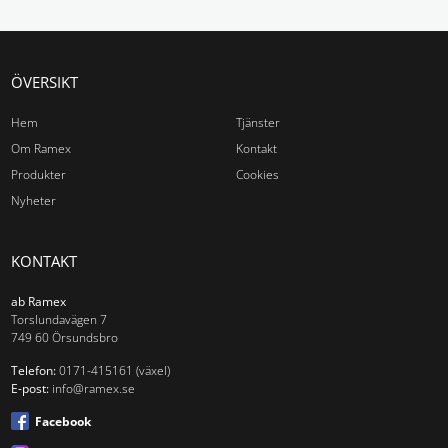
Utan ram
Tillbehör
ÖVERSIKT
Aluminiumram
Hem
Tjänster
Träram
Om Ramex
Kontakt
Tillbehör
Produkter
Cookies
Nyheter
Av-list med tillbehör
Väggsystem
KONTAKT
Bokställ
ab Ramex
Torslundavägen 7
Klädhängare
749 60 Örsundsbro
Tidning & Broschyrställ
Hylla
Telefon:
0171-415161 (växel)
E-post:
info@ramex.se
Papper och broschyrfack
Facebook