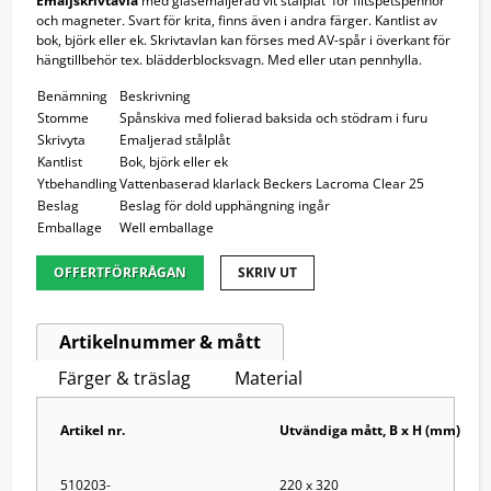
Emaljskrivtavla
med glasemaljerad vit stålplåt för filtspetspennor
och magneter
.
Svart för krita, finns även i andra färger. Kantlist av
bok, björk eller ek. Skrivtavlan kan förses med AV-spår i överkant för
hängtillbehör tex. blädderblocksvagn. Med eller utan pennhylla.
Benämning
Beskrivning
Stomme
Spånskiva med folierad baksida och stödram i furu
Skrivyta
Emaljerad stålplåt
Kantlist
Bok, björk eller ek
Ytbehandling
Vattenbaserad klarlack Beckers Lacroma Clear 25
Beslag
Beslag för dold upphängning ingår
Emballage
Well emballage
OFFERTFÖRFRÅGAN
SKRIV UT
Artikelnummer & mått
Färger & träslag
Material
Artikel nr.
Utvändiga mått, B x H (mm)
220 x 320
510203-