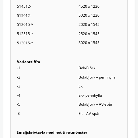
4520 x 1220
514512-
5020 x 1220
515012-
2020 x 1545
512015-*
2520 x 1545
512515-*
3020 x 1545
513015-*
Variantsiffra
-1
Bok/Björk
-2
Bok/Björk – pennhylla
-3
Ek
-4
Ek– pennhylla
-5
Bok/Björk – AV-spår
-6
Ek – AV-spår
Emaljskrivtavla med not & rutmönster