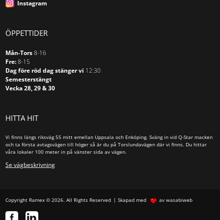
Aluminiumram
Instagram
Träram
ÖPPETTIDER
Tak
Mån-Tors
8-16
Golv
Fre:
8-15
Vägg
Dag före röd dag stänger vi
12:30
Semesterstängt
Vecka 28, 29 & 30
Motordrivna
Manuella
HITTA HIT
Ramspända projektionsytor
Konsoler/Skensystem
Vi finns längs riksväg 55 mitt emellan Uppsala och Enköping. Sväng in vid Q-Star macken
och ta första avtagsvägen till höger så är du på Torslundavägen där vi finns. Du hittar
våra lokaler 100 meter in på vänster sida av vägen.
Konferensskåp
Se vägbeskrivning
Utan ram
Aluminiumram
Träram
Copyright Ramex © 2026. All Rights Reserved
Skapad med
av wasabiweb
Glastavlor
Hissbara