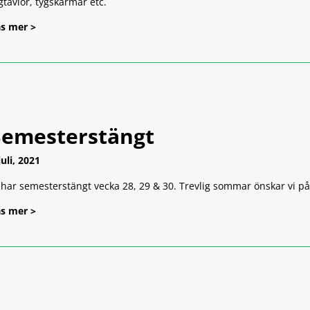
gtavlor, tygskärmar etc.
s mer >
Semesterstängt
juli, 2021
 har semesterstängt vecka 28, 29 & 30. Trevlig sommar önskar vi p
s mer >