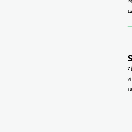
ty
Lä
7 
Vi
Lä