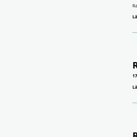
Ra
Lä
17
Lä