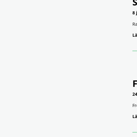
8 
Ra
Lä
24
Fr
Lä