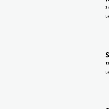
3 
Lä
S
13
Lä