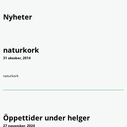
Nyheter
Produkter
Tjänster
Om Ramex
Nyheter
Kontakt
naturkork
31 oktober, 2014
naturkork
Öppettider under helger
27 november, 2024