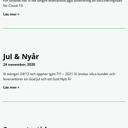
För tillfället har vi lite längre leveranstid pga tillverkning av vaccineringsbås
för Covid-19.
Läs mer >
Jul & Nyår
24 november, 2020
Vi stänger 24/12 och öppnar igen 7/1 – 2021 Vi önskar våra kunder och
leverantörer en God Jul och ett Gott Nytt År
Läs mer >