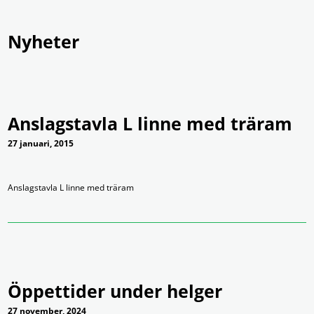
Nyheter
Produkter
Tjänster
Om Ramex
Nyheter
Kontakt
Anslagstavla L linne med träram
27 januari, 2015
Anslagstavla L linne med träram
Öppettider under helger
27 november, 2024