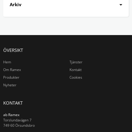
Arkiv
ÖVERSIKT
Hem
Tjänster
Om Ramex
Kontakt
Produkter
Cookies
Nyheter
KONTAKT
ab Ramex
Torslundavägen 7
749 60 Örsundsbro