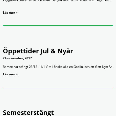
Väggabsorbenter AL26 och AL46. Det går även utmärkt att ha sin egen bild.
Läs mer >
Öppettider Jul & Nyår
24 november, 2017
Ramex har stängt 23/12 – 1/1 Vi vill önska alla en God Jul och ett Gott Nytt År
Läs mer >
Semesterstängt