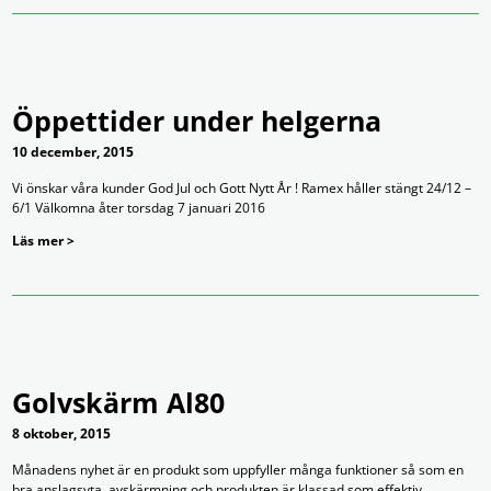
Öppettider under helgerna
10 december, 2015
Vi önskar våra kunder God Jul och Gott Nytt År ! Ramex håller stängt 24/12 –
6/1 Välkomna åter torsdag 7 januari 2016
Läs mer >
Golvskärm Al80
8 oktober, 2015
Månadens nyhet är en produkt som uppfyller många funktioner så som en
bra anslagsyta, avskärmning och produkten är klassad som effektiv