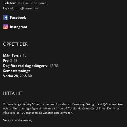
Telefon:
0171-415161 (växel)
E-post:
info@ramex.se
Facebook
Instagram
ÖPPETTIDER
Mån-Tors
8-16
Fre:
8-15
Dag före röd dag stänger vi
12:30
Semesterstängt
Vecka 28, 29 & 30
HITTA HIT
Vi finns längs riksväg 55 mitt emellan Uppsala och Enköping. Sväng in vid Q-Star macken
och ta första avtagsvägen till höger så är du på Torslundavägen där vi finns. Du hittar
våra lokaler 100 meter in på vänster sida av vägen.
Se vägbeskrivning