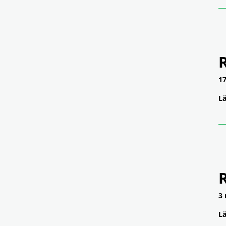
17
Lä
3 
Lä