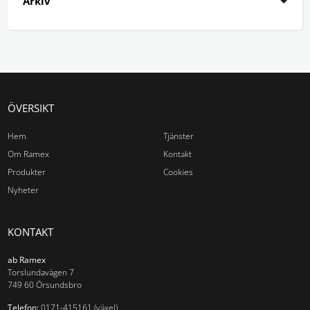
Arkiv
ÖVERSIKT
Hem
Tjänster
Om Ramex
Kontakt
Produkter
Cookies
Nyheter
KONTAKT
ab Ramex
Torslundavägen 7
749 60 Örsundsbro
Telefon:
0171-415161 (växel)