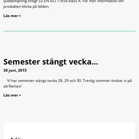
ljuddämpning enligt SS-EN ISO 11654 klass A. För mer information om
produkten klicka på bilden.
Läs mer >
Semester stängt vecka…
30 juni, 2015
Vi har semester stängt vecka 28, 29 och 30. Trevlig sommar önskar vi på
ab Ramex!
Läs mer >