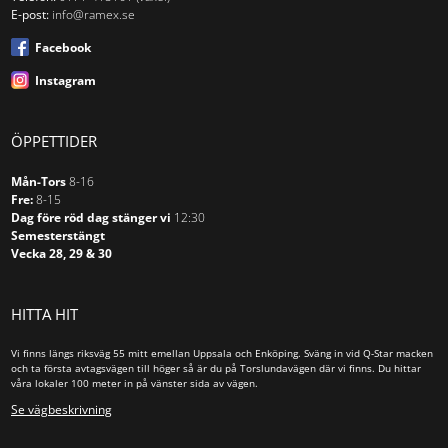
E-post:
info@ramex.se
Facebook
Instagram
ÖPPETTIDER
Mån-Tors
8-16
Fre:
8-15
Dag före röd dag stänger vi
12:30
Semesterstängt
Vecka 28, 29 & 30
HITTA HIT
Vi finns längs riksväg 55 mitt emellan Uppsala och Enköping. Sväng in vid Q-Star macken
och ta första avtagsvägen till höger så är du på Torslundavägen där vi finns. Du hittar
våra lokaler 100 meter in på vänster sida av vägen.
Se vägbeskrivning