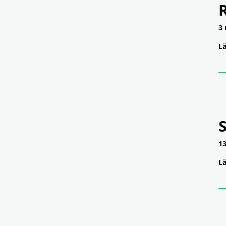
3 
Lä
S
13
Lä