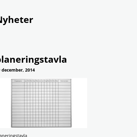
Produkter
Tjänster
Om Rame
Nyheter
planeringstavla
 december, 2014
aneringstavla