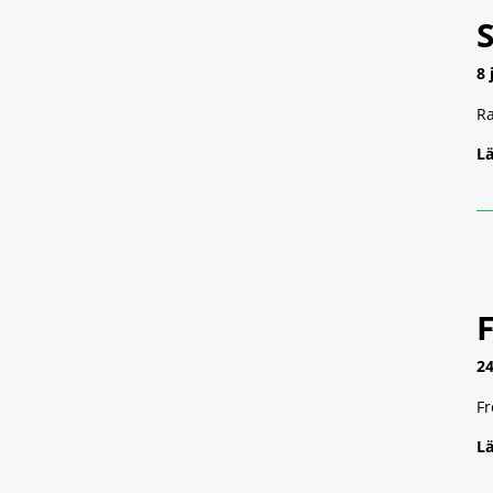
8 
Ra
Lä
24
Fr
Lä