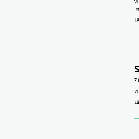
Vi
ty
Lä
7 
Vi
Lä