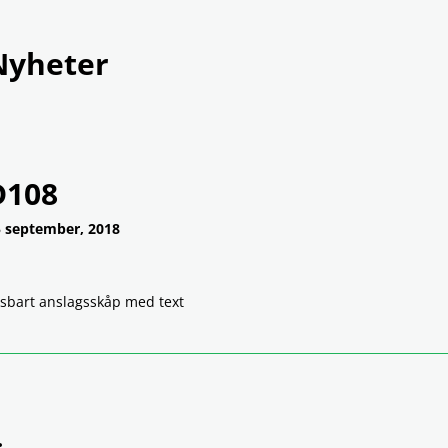
Produkter
Tjänster
Om Rame
Nyheter
D108
 september, 2018
sbart anslagsskåp med text