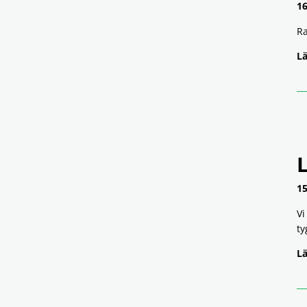
16
Ra
Lä
15
Vi
ty
Lä