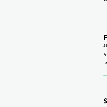
24
Fr
Lä
S