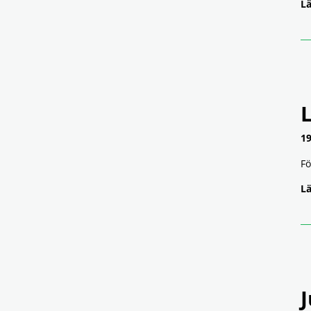
Lä
19
Fö
Lä
J