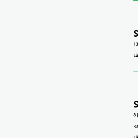
S
13
Lä
8 
Ra
Lä