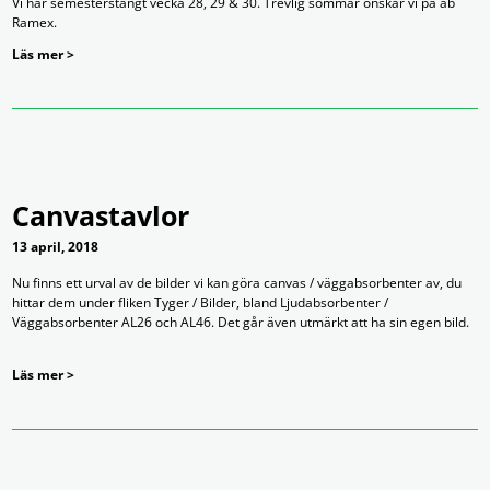
Vi har semesterstängt vecka 28, 29 & 30. Trevlig sommar önskar vi på ab
Ramex.
Läs mer >
Canvastavlor
13 april, 2018
Nu finns ett urval av de bilder vi kan göra canvas / väggabsorbenter av, du
hittar dem under fliken Tyger / Bilder, bland Ljudabsorbenter /
Väggabsorbenter AL26 och AL46. Det går även utmärkt att ha sin egen bild.
Läs mer >