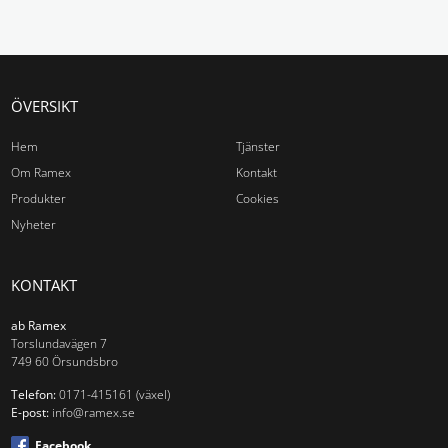
ÖVERSIKT
Hem
Tjänster
Om Ramex
Kontakt
Produkter
Cookies
Nyheter
KONTAKT
ab Ramex
Torslundavägen 7
749 60 Örsundsbro
Telefon:
0171-415161 (växel)
E-post:
info@ramex.se
Facebook