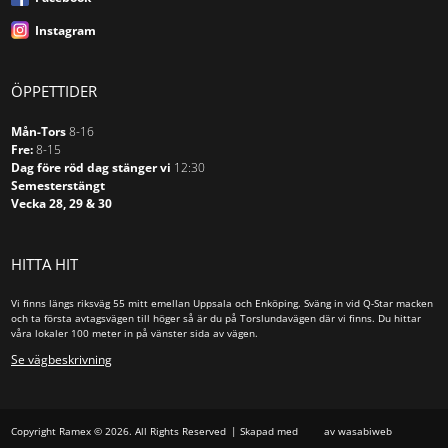
Instagram
ÖPPETTIDER
Mån-Tors
8-16
Fre:
8-15
Dag före röd dag stänger vi
12:30
Semesterstängt
Vecka 28, 29 & 30
HITTA HIT
Vi finns längs riksväg 55 mitt emellan Uppsala och Enköping. Sväng in vid Q-Star macken
och ta första avtagsvägen till höger så är du på Torslundavägen där vi finns. Du hittar
våra lokaler 100 meter in på vänster sida av vägen.
Se vägbeskrivning
Copyright Ramex © 2026. All Rights Reserved
Skapad med
av wasabiweb