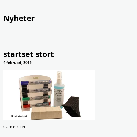
Nyheter
Produkter
Tjänster
Om Ramex
Nyheter
Kontakt
startset stort
4 februari, 2015
startset stort