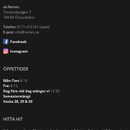
ab Ramex
Torslundavägen 7
749 60 Örsundsbro
Telefon:
0171-415161 (växel)
E-post:
info@ramex.se
Facebook
Instagram
ÖPPETTIDER
Mån-Tors
8-16
Fre:
8-15
Dag före röd dag stänger vi
12:30
Semesterstängt
Vecka 28, 29 & 30
HITTA HIT