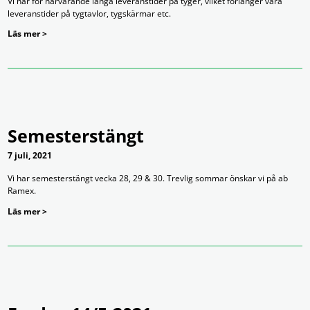
Vi har för närvarande långa leveranstider på tyger, vilket förlänger våra
leveranstider på tygtavlor, tygskärmar etc.
Läs mer >
Semesterstängt
7 juli, 2021
Vi har semesterstängt vecka 28, 29 & 30. Trevlig sommar önskar vi på ab
Ramex.
Läs mer >