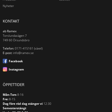
Nyheter
KONTAKT
ab Ramex
Torslundavägen 7
749 60 Örsundsbro
Telefon:
0171-415161 (växel)
E-post:
info@ramex.se
Facebook
Instagram
ÖPPETTIDER
Mån-Tors
8-16
Fre:
8-15
Dag före röd dag stänger vi
12:30
Semesterstängt